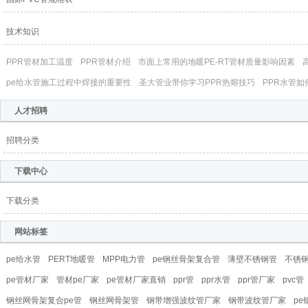
技术知识
PPR管材加工温度
PPR管材介绍
市面上常用的地暖PE-RT管材质量影响因素
pe给水管施工过程中焊接的重要性
圣大管业带你学习PPR热熔技巧
PPR水管如
人才招聘
招聘分类
下载中心
下载分类
网站标签
pe给水管
PERT地暖管
MPP电力管
pe钢丝骨架复合管
薄壁不锈钢管
不锈钢
pe管材厂家
管材pe厂家
pe管材厂家直销
ppr管
ppr水管
ppr管厂家
pvc管
钢丝网骨架复合pe管
钢丝网骨架管
钢带增强波纹管厂家
钢带波纹管厂家
p