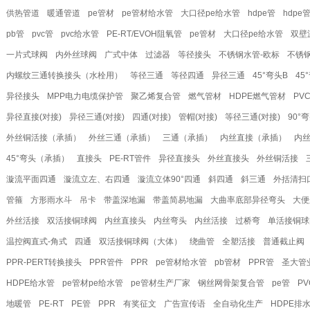
供热管道
暖通管道
pe管材
pe管材给水管
大口径pe给水管
hdpe管
hdpe
pb管
pvc管
pvc给水管
PE-RT/EVOH阻氧管
pe管材
大口径pe给水管
双壁
一片式球阀
内外丝球阀
广式中体
过滤器
等径接头
不锈钢水管-欧标
不锈钢
内螺纹三通转换接头（水栓用）
等径三通
等径四通
异径三通
45°弯头B
45
异径接头
MPP电力电缆保护管
聚乙烯复合管
燃气管材
HDPE燃气管材
PV
异径直接(对接)
异径三通(对接)
四通(对接)
管帽(对接)
等径三通(对接)
90°
外丝铜活接（承插）
外丝三通（承插）
三通（承插）
内丝直接（承插）
内
45°弯头（承插）
直接头
PE-RT管件
异径直接头
外丝直接头
外丝铜活接
漩流平面四通
漩流立左、右四通
漩流立体90°四通
斜四通
斜三通
外括清扫
管箍
方形雨水斗
吊卡
带盖深地漏
带盖简易地漏
大曲率底部异径弯头
大便
外丝活接
双活接铜球阀
内丝直接头
内丝弯头
内丝活接
过桥弯
单活接铜球
温控阀直式-角式
四通
双活接铜球阀（大体）
绕曲管
全塑活接
普通截止阀
PPR-PERT转换接头
PPR管件
PPR
pe管材给水管
pb管材
PPR管
圣大管
HDPE给水管
pe管材pe给水管
pe管材生产厂家
钢丝网骨架复合管
pe管
P
地暖管
PE-RT
PE管
PPR
有奖征文
广告宣传语
全自动化生产
HDPE排