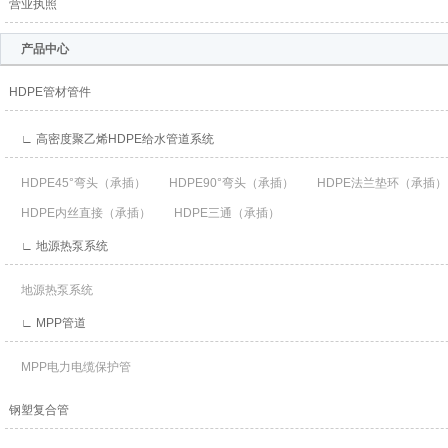
营业执照
产品中心
HDPE管材管件
∟ 高密度聚乙烯HDPE给水管道系统
HDPE45°弯头（承插）
HDPE90°弯头（承插）
HDPE法兰垫环（承插）
HDPE内丝直接（承插）
HDPE三通（承插）
∟ 地源热泵系统
地源热泵系统
∟ MPP管道
MPP电力电缆保护管
钢塑复合管