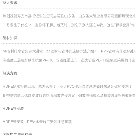
圣大资讯
热烈祝贺寿光市委书记朱兰玺同志莅临山东圣
山东圣大管业有限公司靓丽展现北
二月发生了什么？
当你停下脚步迷茫时，别忘了别人还在奔跑
这些“职场套路”你懂
管材知识
pe管材给水管知识大讲堂
pb管材与管件的连接方法介绍！
PPR管材有什么好处
高强度三层玻纤纳米抗菌PP-RCT管道隆重上市
圣大管业PE-RT阻氧管采用的什
解决方案
HDPE给水管道出现问题怎么办？
圣大PVC排水管道系统如何来满足你的要求？
钢带增强聚乙烯螺旋波纹管热收缩带连接方案
钢带增强聚乙烯螺旋波纹管热收缩
HDPE管安装
HDPE管安装
PE给水管施工安装注意事项
国际PVC管规格表