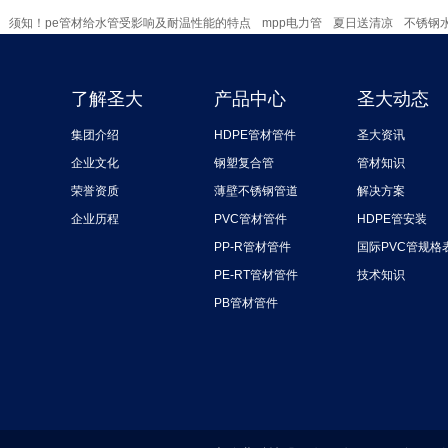
须知！pe管材给水管受影响及耐温性能的特点
mpp电力管
夏日送清凉
不锈钢
一米管一分爱
公益活动
圣联达不锈钢水管
销售经理
了解圣大
产品中心
圣大动态
集团介绍
HDPE管材管件
圣大资讯
企业文化
钢塑复合管
管材知识
荣誉资质
薄壁不锈钢管道
解决方案
企业历程
PVC管材管件
HDPE管安装
PP-R管材管件
国际PVC管规格
PE-RT管材管件
技术知识
PB管材管件