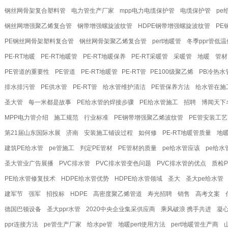
钢丝网骨架复合塑料管
电力管生产厂家
mpp电力电缆保护管
电缆保护管
pe
钢丝网增强聚乙烯复合管
钢带增强螺旋波纹管
HDPE钢带增强螺旋波纹管
PE
PE钢丝网骨架塑料复合管
钢丝网骨架聚乙烯复合管
pert地暖管
冬季ppr管低
PE-RT地暖
PE-RT地暖管
PE-RT地暖保养
PE-RT采暖管
采暖管
地暖
管材
PE管道的重要性
PE管道
PE-RT地暖管​
PE-RT管​
PE100级聚乙烯
PB冷热水
排水排污管
PE供水管
PE-RT管
给水管维护清洁
PE管保养方法
给水管在施
圣大管
每一米都是故事
PE给水管的焊接步骤
PE给水管施工
招聘
博闻天下
MPP电力管介绍
施工规范
行业标准
PE钢带增强聚乙烯波纹管
PE管安装工艺
第21届山东国际水展
济南
安装施工铺设过程
如何修
PE-RT地暖管质量
地
建筑PE给水管
pe管施工
判定PE管材
PE管材的质量
pe给水管应该
pe给
圣大管业广告展播
PVC排水管
PVC排水管变色问题
PVC排水管的优点
质检
PE给水管修复技术
HDPE给水管优势
HDPE给水管领域
圣大
圣大pe给水管
建军节
强军
招投标
HDPE
高密度聚乙烯管道
寿光招聘
销售
高考文案
德国巴顿设备
圣大ppr水管
2020中央企业集采供应商
乘风破浪 携手共进
凝心
ppr连接方法
pe管生产厂家
给水pe管
地暖pert使用方法
pert地暖管生产商